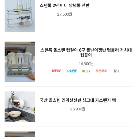
스텐톡 2단 미니 양념통 선반
27,500원
스텐톡 올스텐 컵걸이 6구 물받이쟁반 텀블러 거치대
컵꽂이
16,900원
국산 올스텐 인덕션선반 싱크대 가스렌지 렉
25,900원