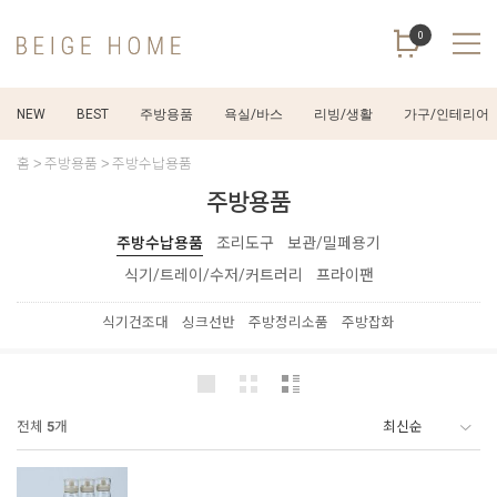
0
NEW
BEST
주방용품
욕실/바스
리빙/생활
가구/인테리어
홈
주방용품
주방수납용품
주방용품
주방수납용품
조리도구
보관/밀페용기
식기/트레이/수저/커트러리
프라이팬
식기건조대
싱크선반
주방정리소품
주방잡화
전체
5
개