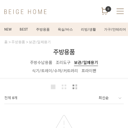
0
NEW
BEST
주방용품
욕실/바스
리빙/생활
가구/인테리어
홈
주방용품
보관/밀페용기
주방용품
주방수납용품
조리도구
보관/밀페용기
식기/트레이/수저/커트러리
프라이팬
전체
0
개