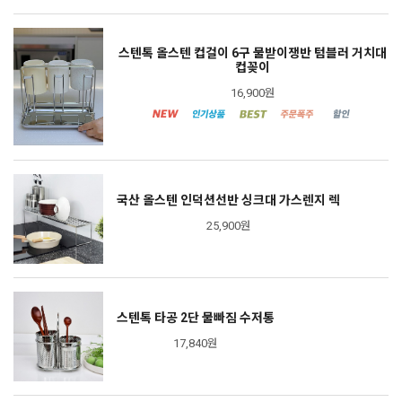
스텐톡 올스텐 컵걸이 6구 물받이쟁반 텀블러 거치대
컵꽂이
16,900원
국산 올스텐 인덕션선반 싱크대 가스렌지 렉
25,900원
스텐톡 타공 2단 물빠짐 수저통
17,840원