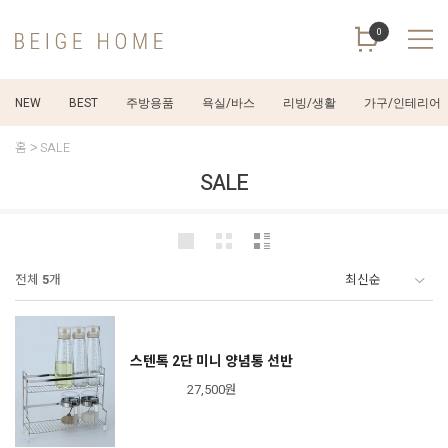
0
NEW
BEST
주방용품
욕실/바스
리빙/생활
가구/인테리어
홈
SALE
SALE
전체
5
개
스텐톡 2단 미니 양념통 선반
27,500원