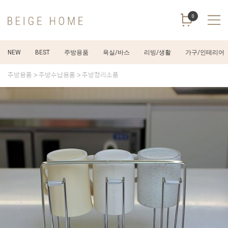
0
NEW
BEST
주방용품
욕실/바스
리빙/생활
가구/인테리어
주방용품
주방수납용품
주방정리소품