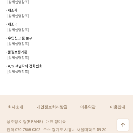
[상세설명참조]
ㆍ제조자
[상세설명참조]
ㆍ제조국
[상세설명참조]
ㆍ수입신고 필 문구
[상세설명참조]
ㆍ품질보증기준
[상세설명참조]
ㆍA/S 책임자와 전화번호
[상세설명참조]
회사소개
개인정보처리방침
이용약관
이용안내
상호명.이랑(E-RANG) 대표.정미숙
전화.070-7868-0302 주소.경기도 시흥시 서울대학로 59-20