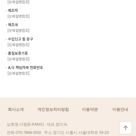
[상세설명참조]
ㆍ제조자
[상세설명참조]
ㆍ제조국
[상세설명참조]
ㆍ수입신고 필 문구
[상세설명참조]
ㆍ품질보증기준
[상세설명참조]
ㆍA/S 책임자와 전화번호
[상세설명참조]
회사소개
개인정보처리방침
이용약관
이용안내
상호명.이랑(E-RANG) 대표.정미숙
전화.070-7868-0302 주소.경기도 시흥시 서울대학로 59-20