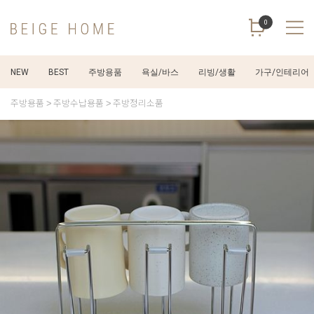
0
NEW
BEST
주방용품
욕실/바스
리빙/생활
가구/인테리어
주방용품
주방수납용품
주방정리소품