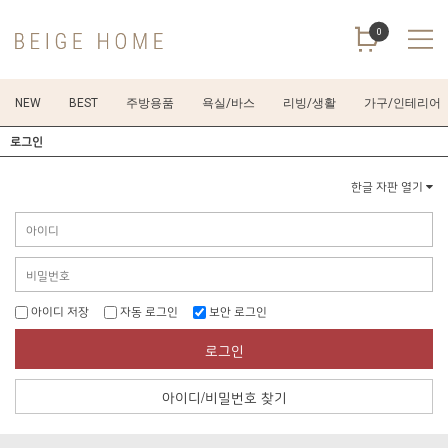
0
NEW
BEST
주방용품
욕실/바스
리빙/생활
가구/인테리어
로그인
한글 자판 열기
아이디 저장
자동 로그인
보안 로그인
로그인
아이디/비밀번호 찾기